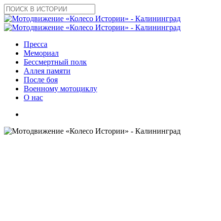
Skip
to
Close
main
Search
content
search
Menu
Пресса
Мемориал
Бессмертный полк
Аллея памяти
После боя
Военному мотоциклу
О нас
search
2019
Новости
Нам вручили благодарность
от «Союза ветеранов военной
разведки»