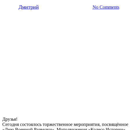
By
Дмитрий
04.11.2019
11 февраля, 2022
No Comments
Друзья!
Сегодня состоялось торжественное мероприятия, посвящённое
«Дню Военной Разведки». Мотодвижения «Колесо Истории»