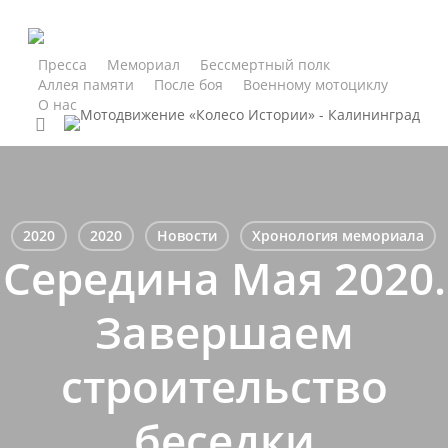
Skip
to
main
Пресса
Мемориал
Бессмертный полк
Аллея памяти
После боя
Военному мотоциклу
content
О нас
search
2020
2020
Новости
Хронология мемориала
Середина Мая 2020.
Завершаем
строительство
беседки