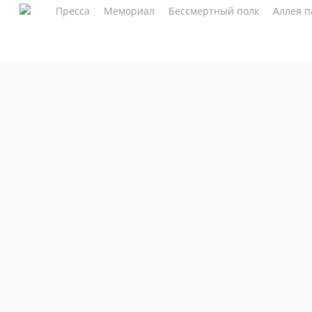
Skip
Пресса
Мемориал
Бессмертный полк
Аллея п
to
main
content