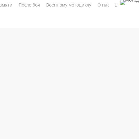
search
амяти
После боя
Военному мотоциклу
О нас