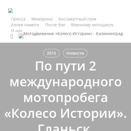
Skip
to
main
Пресса
Мемориал
Бессмертный полк
Аллея памяти
После боя
Военному мотоциклу
content
О нас
search
2015
Новости
По пути 2
международного
мотопробега
«Колесо Истории».
Гданьск,