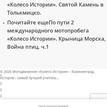
«Колесо Истории». Святой Камень в
Толькмицко.
Почитайте еще
По пути 2
международного мотопробега
«Колесо Истории». Крыница Морска,
Война птиц. ч.1
© 2026 Мотодвижение «Колесо Истории» - Калининград.
×
История - самый лучший учитель...
vk
telegram
phone
Пресса, история мотодвижения