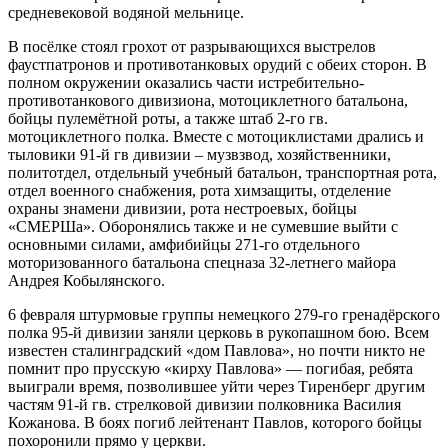
средневековой водяной мельнице.
В посёлке стоял грохот от разрывающихся выстрелов
фаустпатронов и противотанковых орудий с обеих сторон. В
полном окружении оказались части истребительно-
противотанкового дивизиона, мотоциклетного батальона,
бойцы пулемётной роты, а также штаб 2-го гв.
мотоциклетного полка. Вместе с мотоциклистами дрались и
тыловики 91-й гв дивизии – музвзвод, хозяйственники,
политотдел, отдельный учебный батальон, транспортная рота,
отдел военного снабжения, рота химзащиты, отделение
охраны знамени дивизии, рота нестроевых, бойцы
«СМЕРШа». Оборонялись также и не сумевшие выйти с
основными силами, амфибийцы 271-го отдельного
моторизованного батальона спецназа 32-летнего майора
Андрея Кобылянского.
6 февраля штурмовые группы немецкого 279-го гренадёрского
полка 95-й дивизии заняли церковь в рукопашном бою. Всем
известен сталинградский «дом Павлова», но почти никто не
помнит про прусскую «кирху Павлова» — погибая, ребята
выиграли время, позволившее уйти через Тиренберг другим
частям 91-й гв. стрелковой дивизии полковника Василия
Кожанова. В боях погиб лейтенант Павлов, которого бойцы
похоронили прямо у церкви.