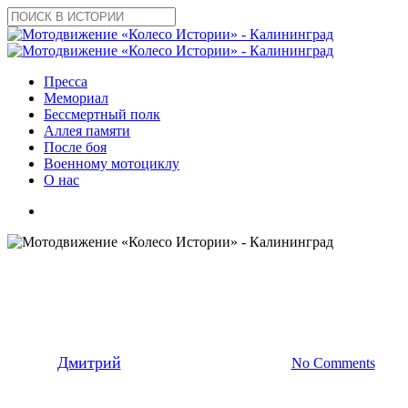
Skip
to
Close
main
Search
content
search
Menu
Пресса
Мемориал
Бессмертный полк
Аллея памяти
После боя
Военному мотоциклу
О нас
search
2015
Новости
Мотопробег в вечность…
By
Дмитрий
20.06.2015
10 февраля, 2022
No Comments