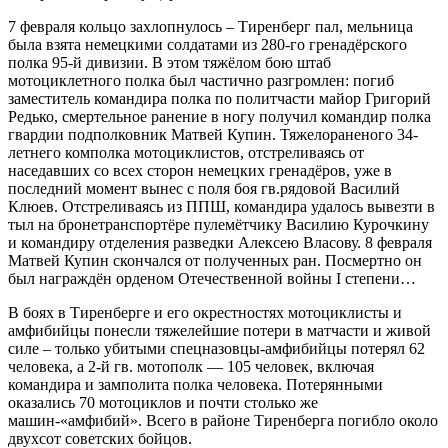
7 февраля кольцо захлопнулось – Тиренберг пал, мельница
была взята немецкими солдатами из 280-го гренадёрского
полка 95-й дивизии. В этом тяжёлом бою штаб
мотоциклетного полка был частично разгромлен: погиб
заместитель командира полка по политчасти майор Григорий
Редько, смертельное ранение в ногу получил командир полка
гвардии подполковник Матвей Купин. Тяжелораненого 34-
летнего комполка мотоциклистов, отстреливаясь от
наседавших со всех сторон немецких гренадёров, уже в
последний момент вынес с поля боя гв.рядовой Василий
Клюев. Отстреливаясь из ППШ, командира удалось вывезти в
тыл на бронетранспортёре пулемётчику Василию Курочкину
и командиру отделения разведки Алексею Власову. 8 февраля
Матвей Купин скончался от полученных ран. Посмертно он
был награждён орденом Отечественной войны I степени…
В боях в Тиренберге и его окрестностях мотоциклисты и
амфибийцы понесли тяжелейшие потери в матчасти и живой
силе – только убитыми спецназовцы-амфибийцы потерял 62
человека, а 2-й гв. мотополк — 105 человек, включая
командира и замполита полка человека. Потерянными
оказались 70 мотоциклов и почти столько же
машин-«амфибий». Всего в районе Тиренберга погибло около
двухсот советских бойцов.