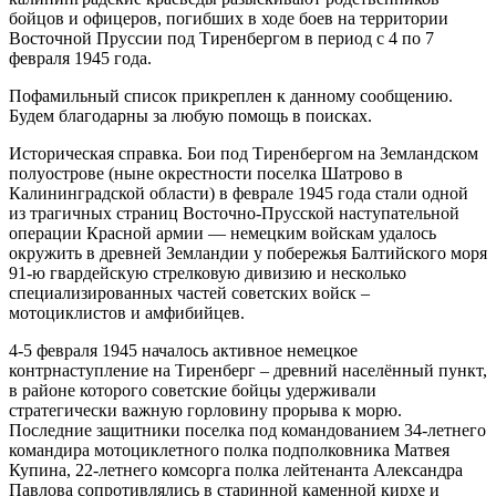
бойцов и офицеров, погибших в ходе боев на территории
Восточной Пруссии под Тиренбергом в период с 4 по 7
февраля 1945 года.
Пофамильный список прикреплен к данному сообщению.
Будем благодарны за любую помощь в поисках.
Историческая справка. Бои под Тиренбергом на Земландском
полуострове (ныне окрестности поселка Шатрово в
Калининградской области) в феврале 1945 года стали одной
из трагичных страниц Восточно-Прусской наступательной
операции Красной армии — немецким войскам удалось
окружить в древней Земландии у побережья Балтийского моря
91-ю гвардейскую стрелковую дивизию и несколько
специализированных частей советских войск –
мотоциклистов и амфибийцев.
4-5 февраля 1945 началось активное немецкое
контрнаступление на Тиренберг – древний населённый пункт,
в районе которого советские бойцы удерживали
стратегически важную горловину прорыва к морю.
Последние защитники поселка под командованием 34-летнего
командира мотоциклетного полка подполковника Матвея
Купина, 22-летнего комсорга полка лейтенанта Александра
Павлова сопротивлялись в старинной каменной кирхе и