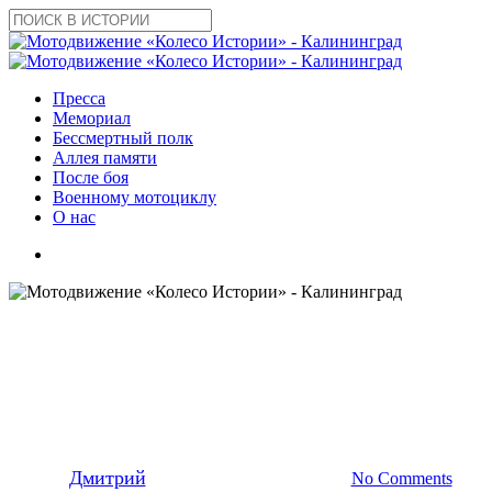
Skip
to
Close
main
Search
content
search
Menu
Пресса
Мемориал
Бессмертный полк
Аллея памяти
После боя
Военному мотоциклу
О нас
search
2015
Новости
Мотопробег «Волна Памяти»
— ФИНИШ
By
Дмитрий
06.08.2015
10 февраля, 2022
No Comments