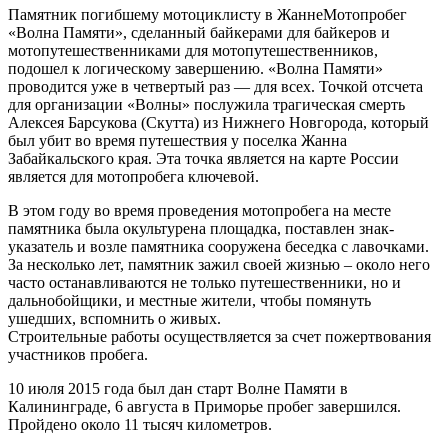
Памятник погибшему мотоциклисту в ЖаннеМотопробег
«Волна Памяти», сделанный байкерами для байкеров и
мотопутешественниками для мотопутешественников,
подошел к логическому завершению. «Волна Памяти»
проводится уже в четвертый раз — для всех. Точкой отсчета
для организации «Волны» послужила трагическая смерть
Алексея Барсукова (Скутта) из Нижнего Новгорода, который
был убит во время путешествия у поселка Жанна
Забайкальского края. Эта точка является на карте России
является для мотопробега ключевой.
В этом году во время проведения мотопробега на месте
памятника была окультурена площадка, поставлен знак-
указатель и возле памятника сооружена беседка с лавочками.
За несколько лет, памятник зажил своей жизнью – около него
часто останавливаются не только путешественники, но и
дальнобойщики, и местные жители, чтобы помянуть
ушедших, вспомнить о живых.
Строительные работы осуществляется за счет пожертвования
участников пробега.
10 июля 2015 года был дан старт Волне Памяти в
Калининграде, 6 августа в Приморье пробег завершился.
Пройдено около 11 тысяч километров.