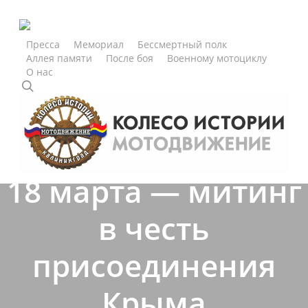
Skip
to
main
Пресса
Мемориал
Бессмертный полк
Аллея памяти
После боя
Военному мотоциклу
content
О нас
search
2016
Новости
18 марта — митинг
в честь
присоединения
Крыма