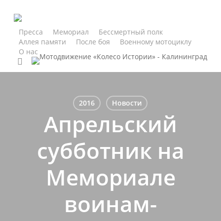
Skip
to
main
Пресса
Мемориал
Бессмертный полк
Аллея памяти
После боя
Военному мотоциклу
content
О нас
search
2016
Новости
Апрельский
субботник на
Мемориале
воинам-