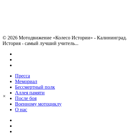
© 2026 Мотодвижение «Колесо Истории» - Калининград.
История - самый лучший учитель...
vk
telegram
phone
Close
Пресса
Menu
Мемориал
Бессмертный полк
Аллея памяти
×
После боя
Военному мотоциклу
О нас