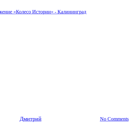
2016
Новости
 книги «Прорыв на Земладский
By
Дмитрий
16.05.2016
10 февраля, 2022
No Comments