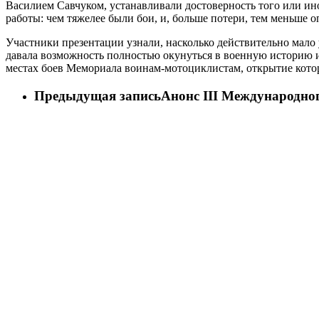
Василием Савчуком, устанавливали достоверность того или ин
работы: чем тяжелее были бои, и, больше потери, тем меньше 
Участники презентации узнали, насколько действительно мало
давала возможность полностью окунуться в военную историю и
местах боев Мемориала воинам-мотоциклистам, открытие которо
Предыдущая запись
Анонс III Международно