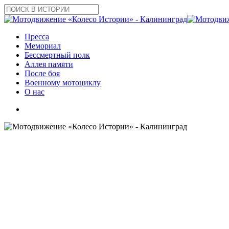
Skip
to
Close
main
Search
content
search
Menu
Пресса
Мемориал
Бессмертный полк
Аллея памяти
После боя
Военному мотоциклу
О нас
search
Презентация