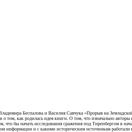
 Владимира Беспалова и Василия Савчука «Прорыв на Земладский
о том, как родилась идея книги. О том, что изначально авторы
ом, что бы начать исследования сражения под Тиренбергом в нач
ром информации и с какими историческим источникам работали и