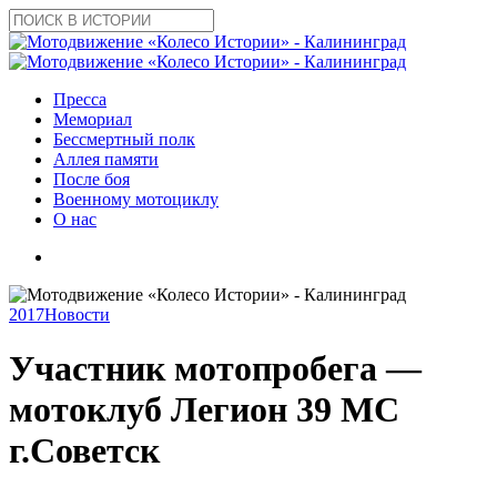
Skip
to
Close
main
Search
content
search
Menu
Пресса
Мемориал
Бессмертный полк
Аллея памяти
После боя
Военному мотоциклу
О нас
search
2017
Новости
Участник мотопробега —
мотоклуб Легион 39 MC
г.Советск