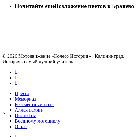
Почитайте еще
Возложение цветов в Бранево
© 2026 Мотодвижение «Колесо Истории» - Калининград.
История - самый лучший учитель...
vk
telegram
phone
Close
Пресса
Menu
Мемориал
Бессмертный полк
Аллея памяти
×
После боя
Военному мотоциклу
О нас