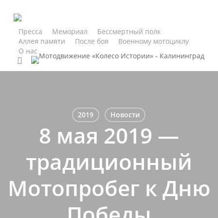
Skip
to
main
Пресса
Мемориал
Бессмертный полк
Аллея памяти
После боя
Военному мотоциклу
content
О нас
search
2019
Новости
8 мая 2019 —
традиционный
Мотопробег к Дню
Победы