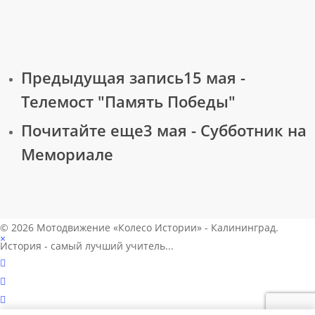
Предыдущая запись
15 мая -
Телемост "Память Победы"
Почитайте еще
3 мая - Субботник на
Мемориале
© 2026 Мотодвижение «Колесо Истории» - Калининград.
×
История - самый лучший учитель...
vk
telegram
phone