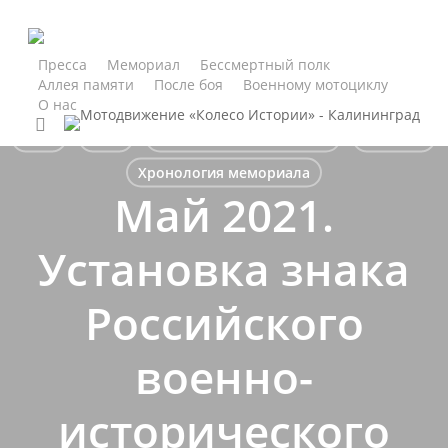
Skip
to
main
Пресса
Мемориал
Бессмертный полк
Аллея памяти
После боя
Военному мотоциклу
content
О нас
search
2021
2021
Ежегодный Мотопробег
Новости
Хронология мемориала
Май 2021.
Установка знака
Российского
военно-
исторического