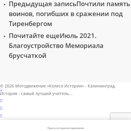
Предыдущая запись
Почтили память
воинов, погибших в сражении под
Тиренбергом
Почитайте еще
Июль 2021.
Благоустройство Мемориала
брусчаткой
© 2026 Мотодвижение «Колесо Истории» - Калининград.
×
История - самый лучший учитель...
vk
telegram
phone
Пресса, история мотодвижения