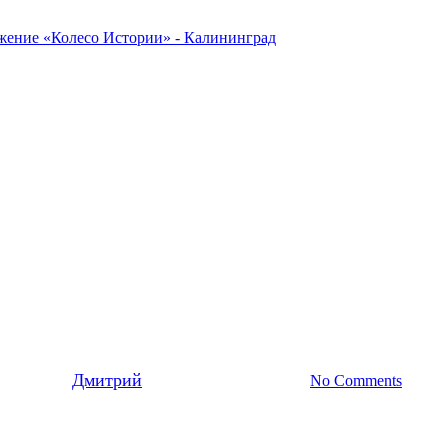
2022
Новости
вели ночь посещая Мемориалы
By
Дмитрий
22.06.2022
14 июля, 2022
No Comments