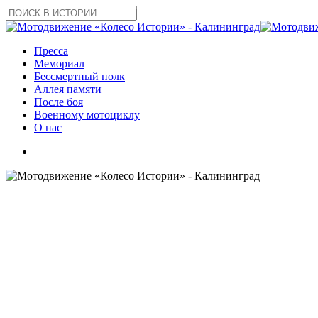
Skip
to
Close
main
Search
content
search
Menu
Пресса
Мемориал
Бессмертный полк
Аллея памяти
После боя
Военному мотоциклу
О нас
search
22 июня про