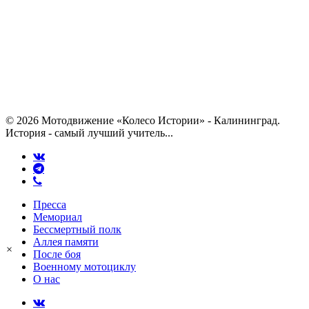
© 2026 Мотодвижение «Колесо Истории» - Калининград.
История - самый лучший учитель...
vk
telegram
phone
Close
Пресса
Menu
Мемориал
Бессмертный полк
Аллея памяти
×
После боя
Военному мотоциклу
О нас