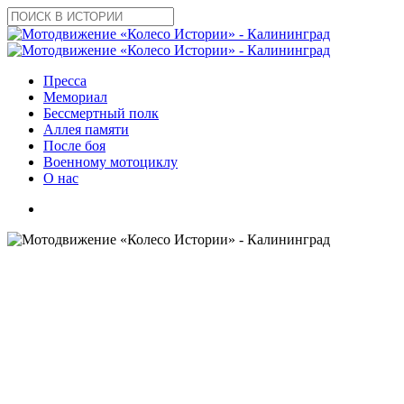
Skip
to
Close
main
Search
content
search
Menu
Пресса
Мемориал
Бессмертный полк
Аллея памяти
После боя
Военному мотоциклу
О нас
search
2024
Новости
Приняли участие в
торжественном мероприятии
в Краснознаменске