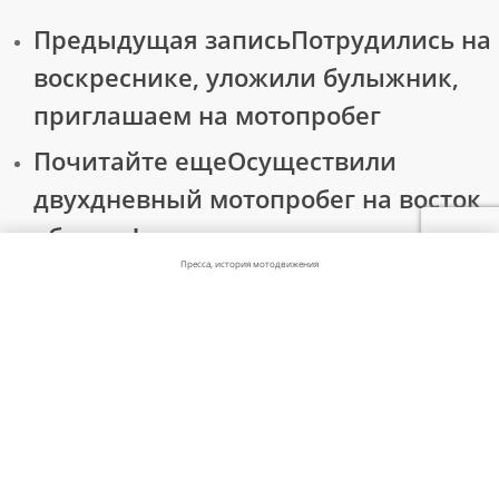
Предыдущая запись
Потрудились на
воскреснике, уложили булыжник,
приглашаем на мотопробег
Почитайте еще
Осуществили
двухдневный мотопробег на восток
области!
Пресса, история мотодвижения
© 2026 Мотодвижение «Колесо Истории» - Калининград.
×
История - самый лучший учитель...
vk
telegram
phone