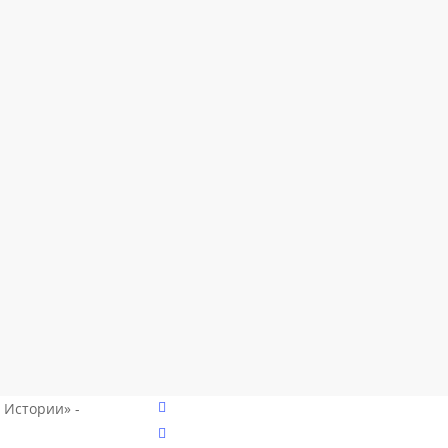
vk
 Истории» -
telegram