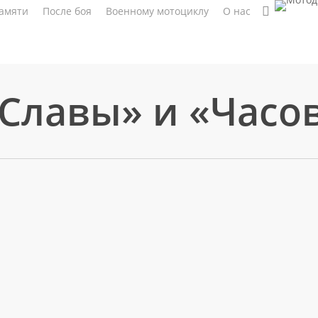
search
амяти
После боя
Военному мотоциклу
О нас
Славы» и «Часо
ершили подготовку Мемориала к
гня Славы» и 6 мая освятили
.