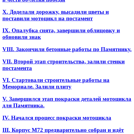
X. Доделали дорожку, высадили цветы и
поставили мотоцикл на постамент
IX. Опалубка снята, завершили облицовку и
обновили знак
VIII. Закончили бетонные работы по Памятнику.
VII. Второй этап строительства, залили стенки
постамента
VI. Cтартовали строительные работы на
Мемориале. Залили плиту
V. Завершился этап покраски деталей мотоцикла
для Памятника.
IV. Начался процесс покраски мотоцикла
III. Корпус М72 предварительно собран и идёт