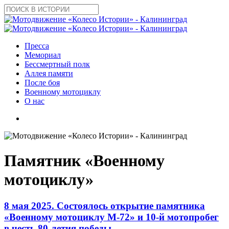
Skip
to
Close
main
Search
content
search
Menu
Пресса
Мемориал
Бессмертный полк
Аллея памяти
После боя
Военному мотоциклу
О нас
search
Памятник «Военному
мотоциклу»
8 мая 2025. Состоялось открытие памятника
«Военному мотоциклу М-72» и 10-й мотопробег
в честь 80-летия победы